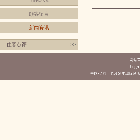
周围环境
顾客留言
新闻资讯
住客点评
>>
网站
Copyri
中国•长沙 长沙延年城际酒店(电话07