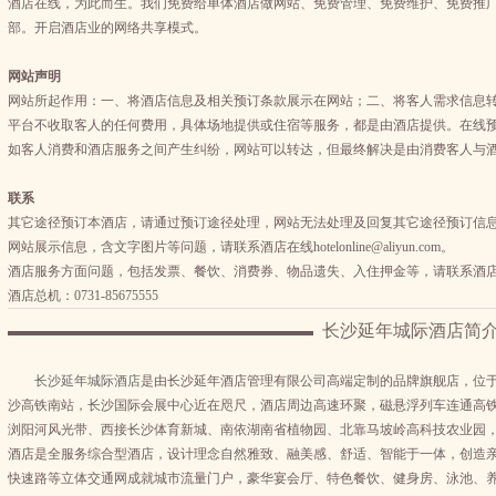
酒店在线，为此而生。我们免费给单体酒店做网站、免费管理、免费维护、免费推
部。开启酒店业的网络共享模式。
网站声明
网站所起作用：一、将酒店信息及相关预订条款展示在网站；二、将客人需求信息
平台不收取客人的任何费用，具体场地提供或住宿等服务，都是由酒店提供。在线
如客人消费和酒店服务之间产生纠纷，网站可以转达，但最终解决是由消费客人与
联系
其它途径预订本酒店，请通过预订途径处理，网站无法处理及回复其它途径预订信
网站展示信息，含文字图片等问题，请联系酒店在线hotelonline@aliyun.com。
酒店服务方面问题，包括发票、餐饮、消费券、物品遗失、入住押金等，请联系酒
酒店总机：0731-85675555
长沙延年城际酒店简
长沙延年城际酒店
是由长沙延年酒店管理有限公司高端定制的品牌旗舰店，位
沙高铁南站，长沙国际会展中心近在咫尺，酒店周边高速环聚，磁悬浮列车连通高铁
浏阳河风光带、西接长沙体育新城、南依湖南省植物园、北靠马坡岭高科技农业园
酒店是全服务综合型酒店，设计理念自然雅致、融美感、舒适、智能于一体，创造
快速路等立体交通网成就城市流量门户，豪华宴会厅、特色餐饮、健身房、泳池、