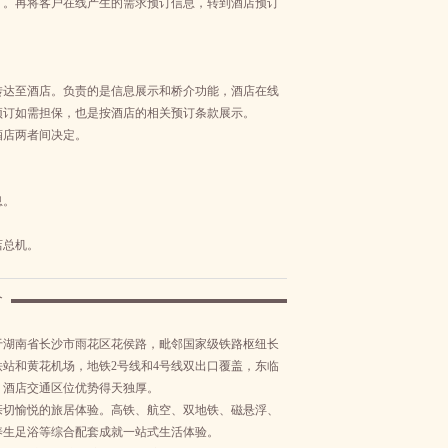
广。再将客户在线产生的需求预订信息，转到酒店预订
转达至酒店。负责的是信息展示和桥介功能，酒店在线
预订如需担保，也是按酒店的相关预订条款展示。
酒店两者间决定。
息。
店总机。
介
于湖南省长沙市雨花区花侯路，毗邻国家级铁路枢纽长
站和黄花机场，地铁2号线和4号线双出口覆盖，东临
，酒店交通区位优势得天独厚。
亲切愉悦的旅居体验。高铁、航空、双地铁、磁悬浮、
养生足浴等综合配套成就一站式生活体验。